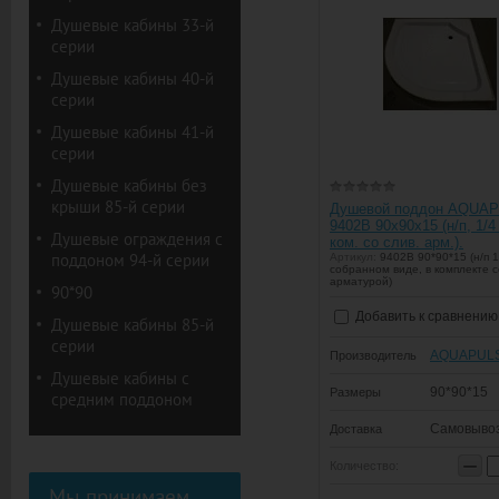
Душевые кабины 33-й
серии
Душевые кабины 40-й
серии
Душевые кабины 41-й
серии
Душевые кабины без
крыши 85-й серии
Душевой поддон AQUA
9402B 90х90х15 (н/п, 1/4 
Душевые ограждения с
ком. со слив. арм.).
поддоном 94-й серии
Артикул:
9402B 90*90*15 (н/п 1/
собранном виде, в комплекте 
арматурой)
90*90
Добавить к сравнению
Душевые кабины 85-й
серии
AQUAPUL
Производитель
Душевые кабины с
90*90*15
Размеры
средним поддоном
Самовыво
Доставка
−
Количество:
Мы принимаем