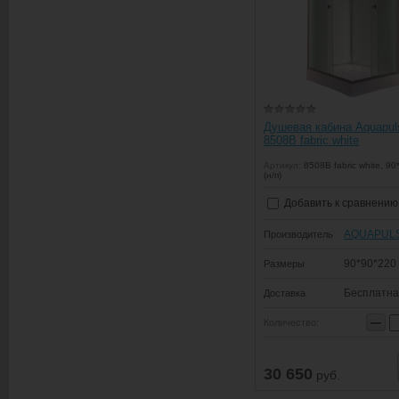
Душевая кабина Aquapul
8508B fabric white
Артикул:
8508B fabric white, 90
(н/п)
Добавить к сравнению
AQUAPUL
Производитель
90*90*220
Размеры
Бесплатн
Доставка
−
Количество:
30 650
руб.