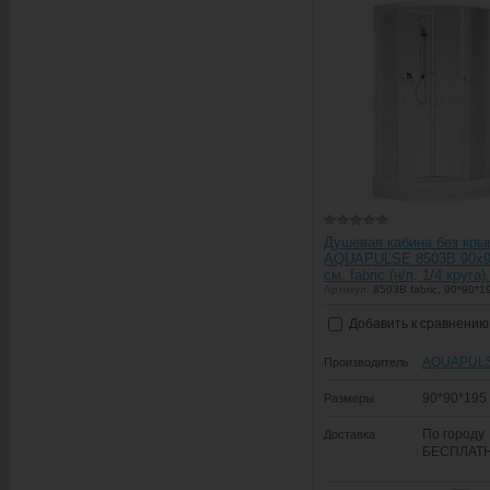
Душевая кабина без кр
AQUAPULSE 8503В 90х9
см. fabric (н/п, 1/4 круга).
Артикул:
8503B fabric, 90*90*19
Добавить к сравнению
AQUAPUL
Производитель
90*90*195
Размеры
По городу
Доставка
БЕСПЛАТ