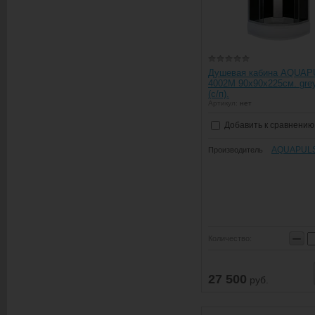
Душевая кабина AQUA
4002M 90х90х225см. grey
(c/п).
Артикул:
нет
Добавить к сравнению
AQUAPUL
Производитель
−
Количество:
27 500
руб.