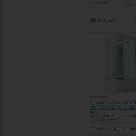
−
Количество:
28 310
руб.
Душевая кабина AQUA
4001D 80х80х220см. fabri
(в/п).
Артикул:
4001D fabric white, 80
см (в/п) без коробки
Добавить к сравнению