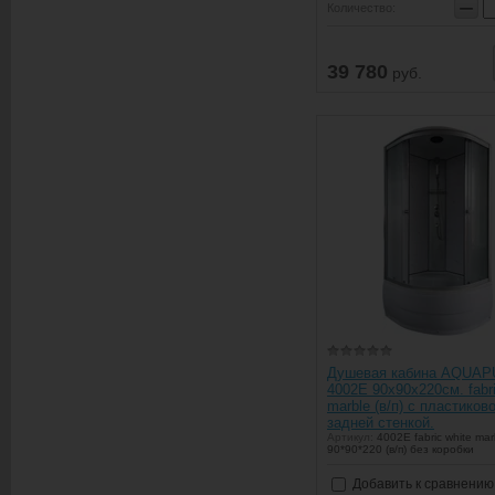
−
Количество:
39 780
руб.
Душевая кабина AQUA
4002Е 90х90х220см. fabri
marble (в/п) с пластиков
задней стенкой.
Артикул:
4002E fabric white mar
90*90*220 (в/п) без коробки
Добавить к сравнению