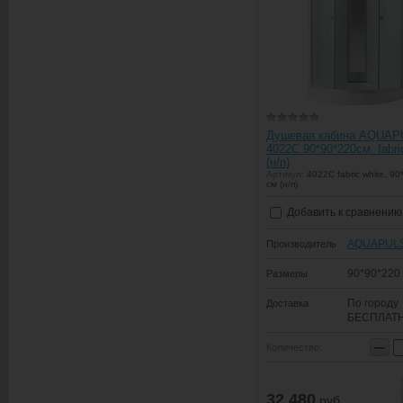
Душевая кабина AQUA
4022C 90*90*220см. fabri
(н/п)
Артикул:
4022C fabric white, 90
см (н/п)
Добавить к сравнению
AQUAPUL
Производитель
90*90*220
Размеры
По городу
Доставка
БЕСПЛАТ
−
Количество:
32 480
руб.