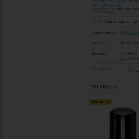
marble (н/п) с пластиков
задней стенкой.
Артикул:
4021E fabric white mar
80*80*220 (н/п)
Добавить к сравнению
AQUAPUL
Производитель
80*80*220
Размеры
По городу
Доставка
БЕСПЛАТ
−
Количество:
26 680
руб.
Новинка