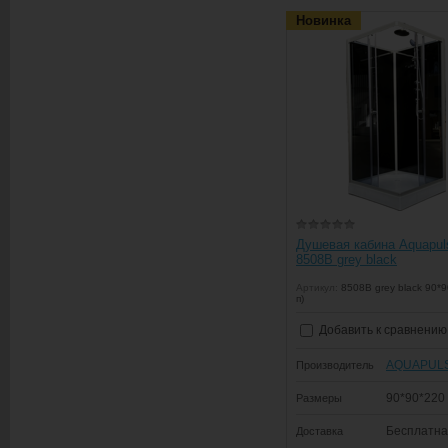
Новинка
Душевая кабина Aquapul
8508B grey black
Артикул:
8508B grey black 90*9
п)
Добавить к сравнению
AQUAPUL
Производитель
90*90*220
Размеры
Бесплатн
Доставка