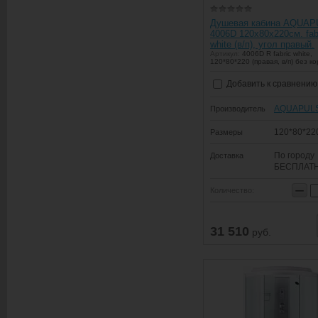
Душевая кабина AQUA
4006D 120х80х220см. fab
white (в/п), угол правый.
Артикул:
4006D R fabric white,
120*80*220 (правая, в/п) без к
Добавить к сравнению
AQUAPUL
Производитель
120*80*22
Размеры
По городу
Доставка
БЕСПЛАТ
−
Количество:
31 510
руб.