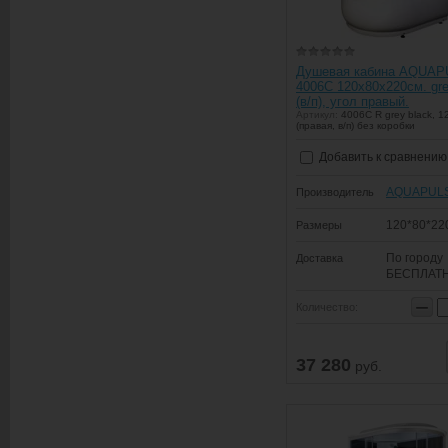
Душевая кабина AQUA
4006C 120х80х220см. gre
(в/п), угол правый.
Артикул:
4006C R grey black, 1
(правая, в/п) без коробки
Добавить к сравнению
AQUAPUL
Производитель
120*80*22
Размеры
По городу
Доставка
БЕСПЛАТ
−
Количество:
37 280
руб.