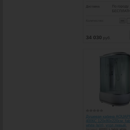
По городу
Доставка
БЕСПЛАТ
−
Количество:
34 030
руб.
Душевая кабина AQUA
4006C 120х80х220см. fab
white (в/п), угол левый.
Артикул:
4006C L fabric white,