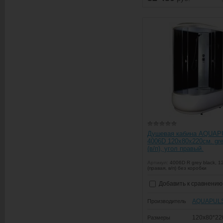
Душевая кабина AQUA
4006D 120х80х220см. gre
(в/п), угол правый.
Артикул:
4006D R grey black, 1
(правая, в/п) без коробки
Добавить к сравнению
AQUAPUL
Производитель
120x80*22
Размеры