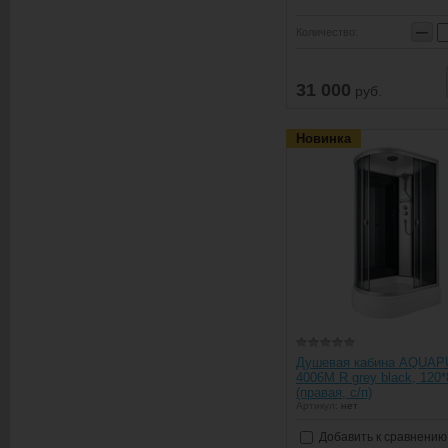
−
Количество:
31 000
руб.
Новинка
Душевая кабина AQUA
4006M R grey black, 120*
(правая, с/п)
Артикул:
нет
Добавить к сравнению