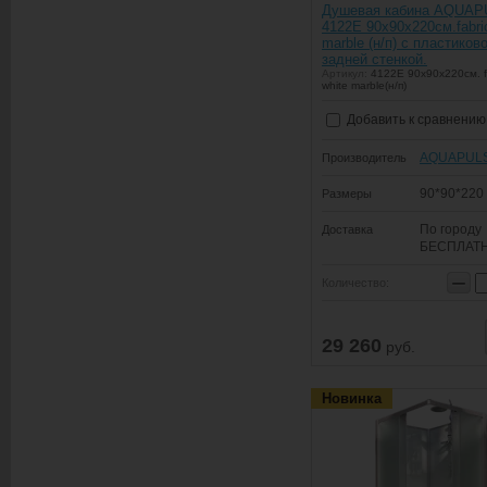
Душевая кабина AQUA
4122E 90х90х220см.fabric
marble (н/п) с пластиков
задней стенкой.
Артикул:
4122E 90х90х220см. f
white marble(н/п)
Добавить к сравнению
AQUAPUL
Производитель
90*90*220
Размеры
По городу
Доставка
БЕСПЛАТ
−
Количество:
29 260
руб.
Новинка