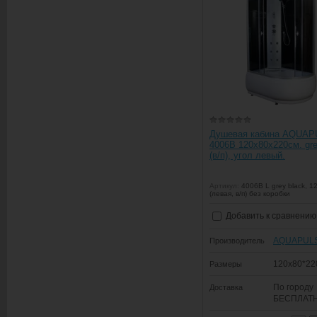
Душевая кабина AQUA
4006B 120х80х220см. gre
(в/п), угол левый.
Артикул:
4006B L grey black, 1
(левая, в/п) без коробки
Добавить к сравнению
AQUAPUL
Производитель
120x80*22
Размеры
По городу
Доставка
БЕСПЛАТ